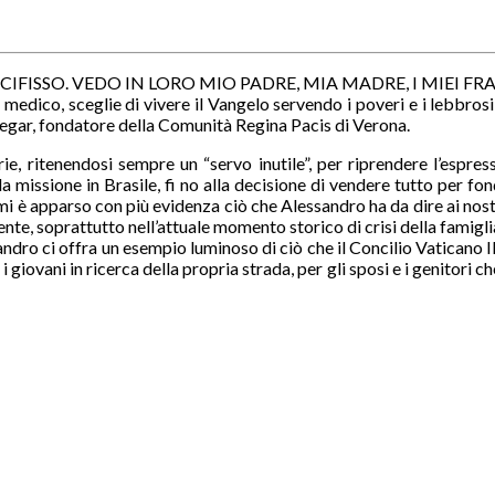
ISSO. VEDO IN LORO MIO PADRE, MIA MADRE, I MIEI FRATEL
i medico, sceglie di vivere il Vangelo servendo i poveri e i lebbro
egar, fondatore della Comunità Regina Pacis di Verona.
, ritenendosi sempre un “servo inutile”, per riprendere l’espres
la missione in Brasile, fi no alla decisione di vendere tutto per fon
] mi è apparso con più evidenza ciò che Alessandro ha da dire ai nost
nte, soprattutto nell’attuale momento storico di crisi della famigli
andro ci offra un esempio luminoso di ciò che il Concilio Vaticano I
ovani in ricerca della propria strada, per gli sposi e i genitori che