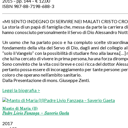
2015 – pp. 144 – € 12,00
ISBN 987-88-7198-688-3
«MI SENTO INDEGNO DI SERVIRE NEI MALATI CRISTO CROCIF
La storia di un papà di famiglia che, messa da parte la carriera d
hanno conosciuto personalmente il Servo di Dio Alessandro Nott
Un uomo che ha parlato poco e ha compiuto scelte straordinarie
fondamento della vita del Servo di Dio, dagli anni del collegio al
“solo il Vangelo” con la possibilità di studiare fino alla laurea.[…
che lui ha cercato di vivere in prima persona, ha una forza dirompe
Sono convinto che la vita così breve e così ricca del dottor Aless
pertanto possa essere di incoraggiamento per tante persone: per i gi
coloro che operano nell’ambito sanitario.
Dalla Presentazione di mons. Giuseppe Zenti.
Leggi la biografia >
Manto di Maria (Il)
Padre Livio Fanzaga – Saverio Gaeta
2017