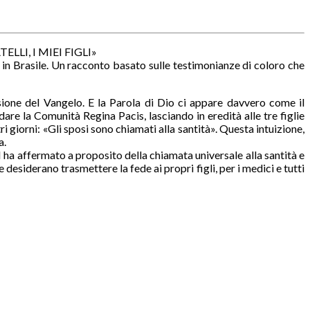
LI, I MIEI FIGLI»
si in Brasile. Un racconto basato sulle testimonianze di coloro che
sione del Vangelo. E la Parola di Dio ci appare davvero come il
dare la Comunità Regina Pacis, lasciando in eredità alle tre figlie
ri giorni: «Gli sposi sono chiamati alla santità». Questa intuizione,
a.
I ha affermato a proposito della chiamata universale alla santità e
 desiderano trasmettere la fede ai propri figli, per i medici e tutti