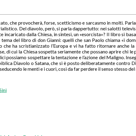
cato, che provocherà, forse, scetticismo e sarcasmo in molti. Par
stico. Del diavolo, però, si parla dappertutto: nei salotti televisivi
ncaricato dalla Chiesa, in sintesi, un «esorcista»? Il libro si basa
 il tema del libro di don Gianni: quelli che san Paolo chiama «i d
che ha scristianizzato l’Europa e vi ha fatto ritornare anche la ma
, di cui la Chiesa sospetta seriamente che possano aprire chi le pra
olici possiamo sospettare la tentazione e l’azione del Maligno. Ins
 biblica Diavolo o Satana, che si è posto deliberatamente contro Di
, seducendo le menti e i cuori, così da far perdere il senso stesso de