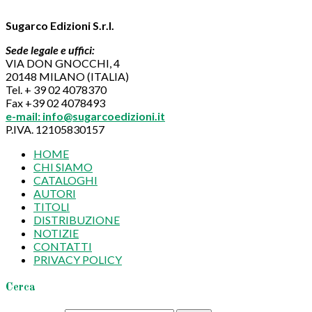
Sugarco Edizioni S.r.l.
Sede legale e uffici:
VIA DON GNOCCHI, 4
20148 MILANO (ITALIA)
Tel. + 39 02 4078370
Fax +39 02 4078493
e-mail: info@sugarcoedizioni.it
P.IVA. 12105830157
HOME
CHI SIAMO
CATALOGHI
AUTORI
TITOLI
DISTRIBUZIONE
NOTIZIE
CONTATTI
PRIVACY POLICY
Cerca