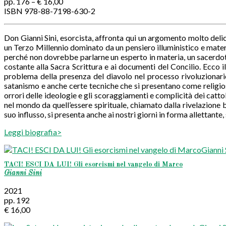
pp. 176 – € 16,00
ISBN 978-88-7198-630-2
Don Gianni Sini, esorcista, affronta qui un argomento molto deli
un Terzo Millennio dominato da un pensiero illuministico e materiali
perché non dovrebbe parlarne un esperto in materia, un sacerdote i
costante alla Sacra Scrittura e ai documenti del Concilio. Ecco
problema della presenza del diavolo nel processo rivoluzionario 
satanismo e anche certe tecniche che si presentano come religiose
orrori delle ideologie e gli scoraggiamenti e complicità dei catt
nel mondo da quell’essere spirituale, chiamato dalla rivelazione
suo influsso, si presenta anche ai nostri giorni in forma allettante
Leggi biografia>
TACI! ESCI DA LUI! Gli esorcismi nel vangelo di Marco
Gianni Sini
2021
pp. 192
€ 16,00