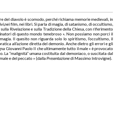
lare del diavolo è scomodo, perché richiama memorie medievali, in
,nei film, nei libri. Si parla di magia, di satanismo, di occultismo,
 sulla Rivelazione e sulla Tradizione della Chiesa, con riferimento
ominatori di questo mondo tenebroso ». Non possiamo non porci il
gia. Il quesito non riguarda solo lo spiritismo, l’occultismo, il
tica all’azione diretta del demonio. Anche dietro gli errori e gli
egna Giovanni Paolo II che ultimamente tutto il male « è provocato
o. La “malignità” umana costituita dal demoniaco, o suscitata dal
l male e del peccato » (dalla
Presentazione
di Massimo Introvigne).