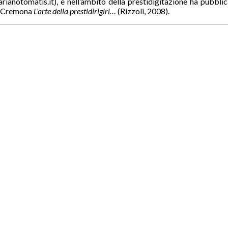
arianotomatis.it), e nell’ambito della prestidigitazione ha pubbli
ul Cremona
L’arte della prestidirigiri…
(Rizzoli, 2008).