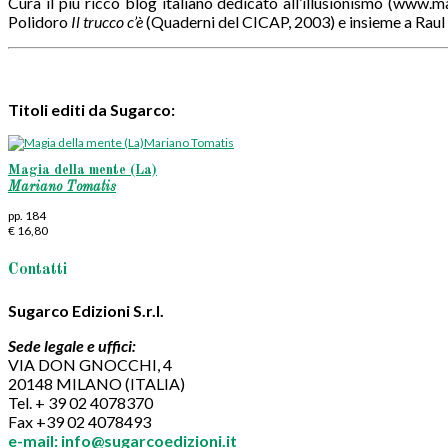
Cura il più ricco blog italiano dedicato all’illusionismo (www.m
Polidoro
Il trucco c’è
(Quaderni del CICAP, 2003) e insieme a Ra
Titoli editi da Sugarco:
Magia della mente (La)
Mariano Tomatis
pp. 184
€ 16,80
Contatti
Sugarco Edizioni S.r.l.
Sede legale e uffici:
VIA DON GNOCCHI, 4
20148 MILANO (ITALIA)
Tel. + 39 02 4078370
Fax +39 02 4078493
e-mail: info@sugarcoedizioni.it