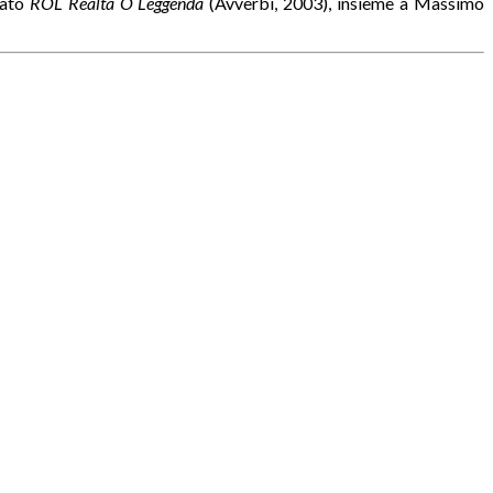
cato
ROL Realtà O Leggenda
(Avverbi, 2003), insieme a Massimo