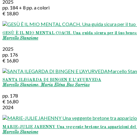
2025
pp. 184 + 8 pp. a colori
€ 18,80
GESÙ È IL MIO MENTAL COACH. Una guida sicura per il tuo benesser
Marcello Stanzione
2025
pp. 176
€ 16,80
SANTA ILEGARDA DI BINGEN E L’AYURVEDA
Marcello Stanzione, Maria Eléna Bas Sarrias
pp. 178
€ 16,80
2024
MARIE-JULIE JAHENNY Una veggente bretone tra apparizioni del Cielo
Marcello Stanzione