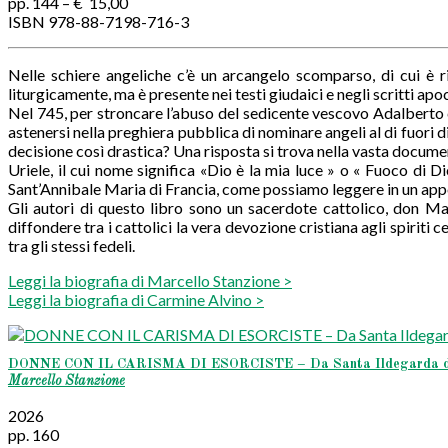
pp. 144 – € 15,00
ISBN 978-88-7198-716-3
Nelle schiere angeliche c’è un arcangelo scomparso, di cui è r
liturgicamente, ma è presente nei testi giudaici e negli scritti apoc
Nel 745, per stroncare l’abuso del sedicente vescovo Adalberto 
astenersi nella preghiera pubblica di nominare angeli al di fuori
decisione così drastica? Una risposta si trova nella vasta docume
Uriele, il cui nome significa «Dio è la mia luce » o « Fuoco di 
Sant’Annibale Maria di Francia, come possiamo leggere in un app
Gli autori di questo libro sono un sacerdote cattolico, don Ma
diffondere tra i cattolici la vera devozione cristiana agli spirit
tra gli stessi fedeli.
Leggi la biografia di Marcello Stanzione >
Leggi la biografia di Carmine Alvino >
DONNE CON IL CARISMA DI ESORCISTE – Da Santa Ildegarda di B
Marcello Stanzione
2026
pp. 160