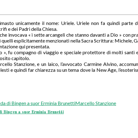
imasto unicamente il nome: Uriele. Uriele non fa quindi parte de
rifi e dei Padri della Chiesa.
che invocava « i sette arcangeli che stanno davanti a Dio » con pr
 di quelli esplicitamente menzionati nella Sacra Scrittura: Michele,
ntazione qui presentata.
Dio », fu compagno di viaggio e speciale protettore di molti santi 
osito capitolo.
rcello Stanzione, e un laico, l’avvocato Carmine Alvino, accomu
i celesti e quindi far chiarezza su un tema dove la New Age, l’esot
ingen a suor Erminia Brunetti