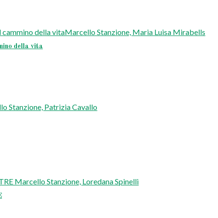
o della vita
E