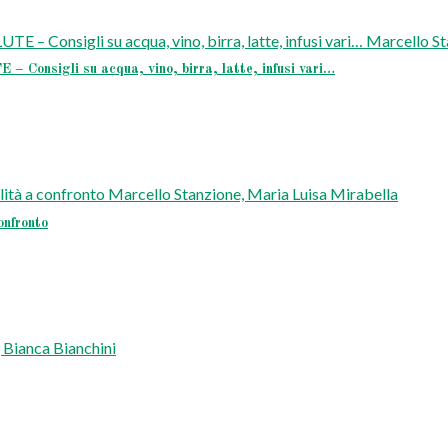
gli su acqua, vino, birra, latte, infusi vari…
nfronto